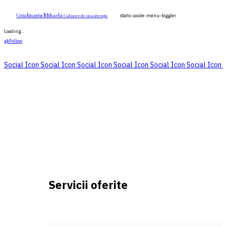
Grădinariu Mihaela
static-aside-menu-toggler
Cabinet de insolvenţă
Loading…
gkFollow
Social Icon
Social Icon
Social Icon
Social Icon
Social Icon
Social Icon
S
Servicii oferite