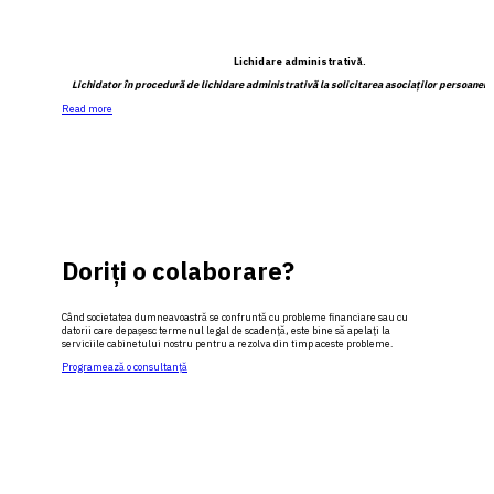
Lichidare administrativă.
Lichidator în procedură de lichidare administrativă la solicitarea asociaţilor persoanei j
Read more
Doriţi o colaborare?
Când societatea dumneavoastră se confruntă cu probleme financiare sau cu
datorii care depașesc termenul legal de scadență, este bine să apelați la
serviciile cabinetului nostru pentru a rezolva din timp aceste probleme.
Programează o consultanţă