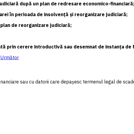
 judiciară după un plan de redresare economico-financiar
rei în perioada de insolvenţă şi reorganizare judiciară;
 plan de reorganizare judiciară;
tată prin cerere introductivă sau desemnat de instanţa de 
ă
Următor
ciare sau cu datorii care depașesc termenul legal de scadență