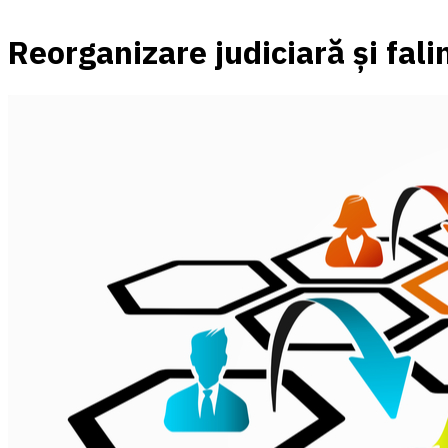
Reorganizare judiciară şi fal