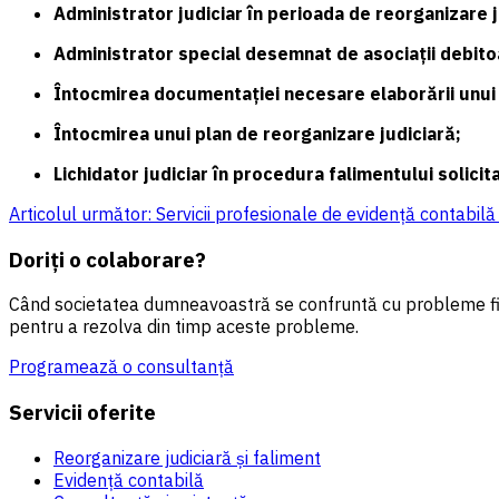
Administrator judiciar în perioada de reorganizare
Administrator special desemnat de asociaţii debitoa
Întocmirea documentaţiei necesare elaborării unui
Întocmirea unui plan de reorganizare judiciară;
Lichidator judiciar în procedura falimentului solici
Articolul următor: Servicii profesionale de evidenţă contabil
Doriţi o colaborare?
Când societatea dumneavoastră se confruntă cu probleme finan
pentru a rezolva din timp aceste probleme.
Programează o consultanţă
Servicii oferite
Reorganizare judiciară şi faliment
Evidenţă contabilă