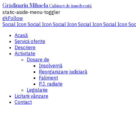
Grădinariu Mihaela
Cabinet de insolvenţă
static-aside-menu-toggler
gkFollow
Social Icon
Social Icon
Social Icon
Social Icon
Social Icon
Soc
Acasă
Servicii oferite
Descriere
Activitate
Dosare de
Insolvenţă
Reorganizare judiciară
Faliment
P.J. radiate
Legislaţie
Licitaţii vânzare
Contact