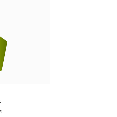
.
or;